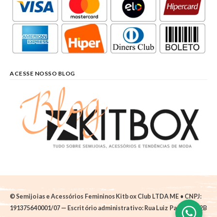
ACESSE NOSSO BLOG
© Semijoias e Acessórios Femininos Kitbox Club LTDA ME • CNPJ:
191375640001/07 — Escritório administrativo: Rua Luiz Pantano, 62B