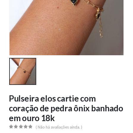
Pulseira elos cartie com
coração de pedra ônix banhado
em ouro 18k
( Não há avaliações ainda. )
0
out of 5