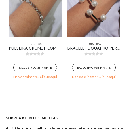
PULSEIRAS
PULSEIRAS
RAÇÃO BANHADO EM OURO 18K
PULSEIRA GRUMET COM DETALHES DE ZIRCÔNIAS CRISTAIS BANHADO EM OURO BRANCO
BRACELETE QUATRO PÉROLAS BANHADO EM OURO BRANCO
0
out of 5
0
out of 5
EXCLUSIVO ASSINANTE
EXCLUSIVO ASSINANTE
Não é assinante? Clique aqui
Não é assinante? Clique aqui
SOBRE A KITBOX SEMI JOIAS
A Kitbox é o melhor clube de assinatura de semijoias do