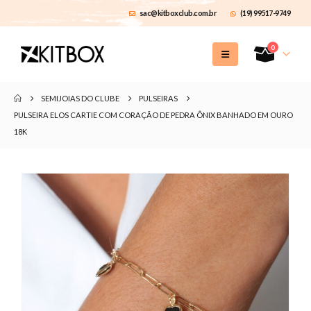
sac@kitboxclub.com.br
(19) 99517-9749
0
SEMIJOIAS DO CLUBE
PULSEIRAS
PULSEIRA ELOS CARTIE COM CORAÇÃO DE PEDRA ÔNIX BANHADO EM OURO
18K