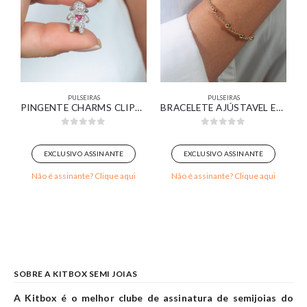
PULSEIRAS
PULSEIRAS
ANHADO EM OURO BRANCO
PINGENTE CHARMS CLIPS MENINA
BRACELETE AJÚSTAVEL ESFERAS BANHADO OURO 18K
0
out of 5
0
out of 5
EXCLUSIVO ASSINANTE
EXCLUSIVO ASSINANTE
Não é assinante? Clique aqui
Não é assinante? Clique aqui
SOBRE A KITBOX SEMI JOIAS
A Kitbox é o melhor clube de assinatura de semijoias do