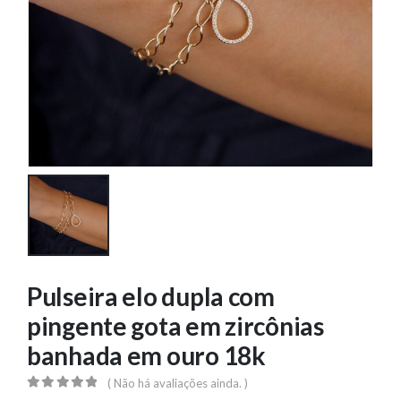
Pulseira elo dupla com
pingente gota em zircônias
banhada em ouro 18k
( Não há avaliações ainda. )
0
out of 5