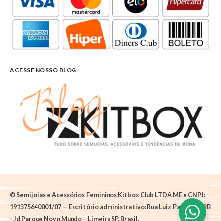
ACESSE NOSSO BLOG
© Semijoias e Acessórios Femininos Kitbox Club LTDA ME • CNPJ:
191375640001/07 — Escritório administrativo: Rua Luiz Pantano, 62B
- Jd Parque Novo Mundo – Limeira SP, Brasil.