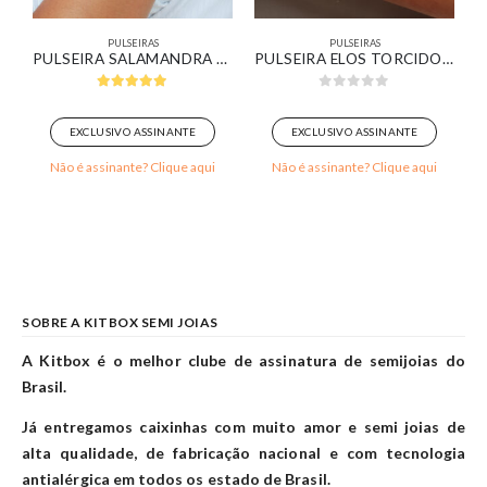
PULSEIRAS
PULSEIRAS
PULSEIRA SALAMANDRA BANHADA EM OURO BRANCO
PULSEIRA ELOS TORCIDOS COM MEDALHINHAS LISAS BANHADO EM OURO BRANCO
5.00
out of 5
0
out of 5
EXCLUSIVO ASSINANTE
EXCLUSIVO ASSINANTE
Não é assinante? Clique aqui
Não é assinante? Clique aqui
SOBRE A KITBOX SEMI JOIAS
A Kitbox é o melhor clube de assinatura de semijoias do
Brasil.
Já entregamos caixinhas com muito amor e semi joias de
alta qualidade, de fabricação nacional e com tecnologia
antialérgica em todos os estado de Brasil.