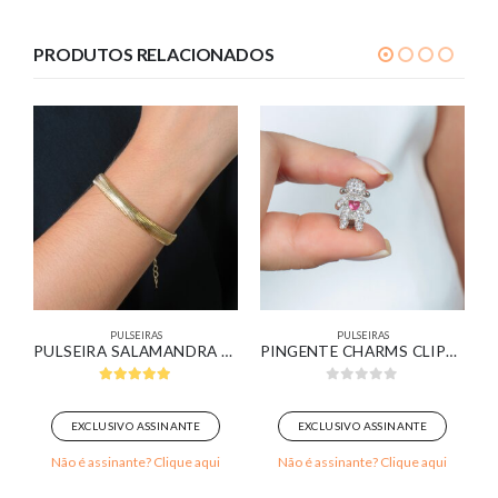
PRODUTOS RELACIONADOS
PULSEIRAS
PULSEIRAS
RCÔNIAS VERDE E CRISTAL BANHADO EM OURO BRANCO
PULSEIRA SALAMANDRA BANHADO EM OURO 18K
PINGENTE CHARMS CLIPS MENINA
5.00
out of 5
0
out of 5
EXCLUSIVO ASSINANTE
EXCLUSIVO ASSINANTE
Não é assinante? Clique aqui
Não é assinante? Clique aqui