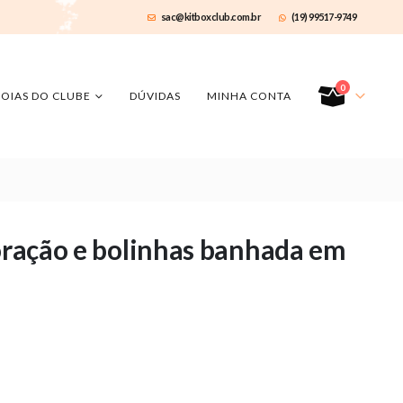
sac@kitboxclub.com.br
(19) 99517-9749
0
JOIAS DO CLUBE
DÚVIDAS
MINHA CONTA
coração e bolinhas banhada em