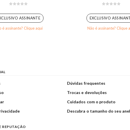
0
out of 5
0
out of 5
XCLUSIVO ASSINANTE
EXCLUSIVO ASSINAN
 é assinante? Clique aqui
Não é assinante? Clique 
NAL
s
Dúvidas frequentes
so
Trocas e devoluções
ar
Cuidados com o produto
privacidade
Descubra o tamanho do seu ane
E REPUTAÇÃO