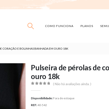
COMO FUNCIONA
PLANOS
SEMI
 DE CORAÇÃO E BOLINHAS BANHADA EM OURO 18K
Pulseira de pérolas de 
ouro 18k
( Não há avaliações ainda. )
0
out of 5
Disponibilidade:
Fora de estoque
REF:
40-542