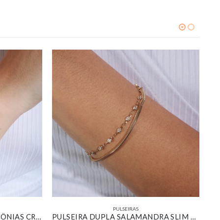
PULSEIRAS
PULSEIRA RIVIERA COM ZIRCÔNIAS CRISTAL BANHADA EM OURO BRANCO
PULSEIRA DUPLA SALAMANDRA SLIM ELOS PONTOS DE LUZ BANHADO EM OURO 18K