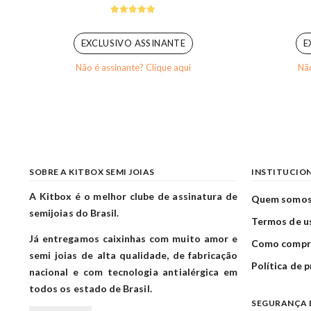
5.00
out of 5
EXCLUSIVO ASSINANTE
E
Não é assinante? Clique aqui
Não
SOBRE A KITBOX SEMI JOIAS
INSTITUCIO
A Kitbox é o melhor clube de assinatura de
Quem somo
semijoias do Brasil.
Termos de u
Já entregamos caixinhas com muito amor e
Como compr
semi joias de alta qualidade, de fabricação
Política de 
nacional e com tecnologia antialérgica em
todos os estado de Brasil.
SEGURANÇA 