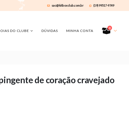
sac@kitboxclub.com.br
(19) 99517-9749
0
JOIAS DO CLUBE
DÚVIDAS
MINHA CONTA
 pingente de coração cravejado