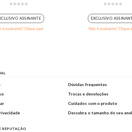
0
out of 5
0
out of 5
XCLUSIVO ASSINANTE
EXCLUSIVO ASSINAN
 é assinante? Clique aqui
Não é assinante? Clique 
NAL
s
Dúvidas frequentes
so
Trocas e devoluções
ar
Cuidados com o produto
privacidade
Descubra o tamanho do seu ane
E REPUTAÇÃO