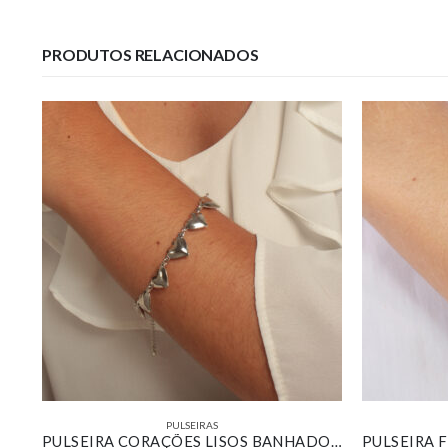
PRODUTOS RELACIONADOS
PULSEIRAS
PULSEIRA SALAMANDRA BANHADO EM OURO 18K
PULSEIRA CORAÇÕES LISOS BANHADO EM OURO BRANCO