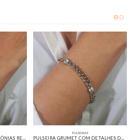
PULSEIRAS
BRACELETE RIVIERA DE ZIRCÔNIAS REDONDAS CRISTAL BANHADO EM OURO BRANCO
PULSEIRA GRUMET COM DETALHES DE ZIRCÔNIAS CRISTAIS BANHADO EM OURO BRANCO