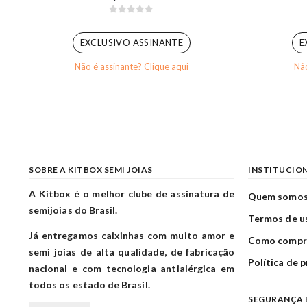
0
out of 5
EXCLUSIVO ASSINANTE
E
Não é assinante? Clique aqui
Não
SOBRE A KITBOX SEMI JOIAS
INSTITUCIO
A Kitbox é o melhor clube de assinatura de
Quem somo
semijoias do Brasil.
Termos de u
Já entregamos caixinhas com muito amor e
Como compr
semi joias de alta qualidade, de fabricação
Política de 
nacional e com tecnologia antialérgica em
todos os estado de Brasil.
SEGURANÇA 