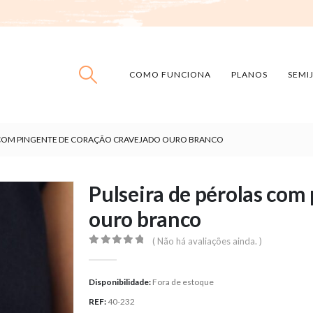
COMO FUNCIONA
PLANOS
SEMI
S COM PINGENTE DE CORAÇÃO CRAVEJADO OURO BRANCO
Pulseira de pérolas com
ouro branco
( Não há avaliações ainda. )
0
out of 5
Disponibilidade:
Fora de estoque
REF:
40-232