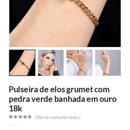
Pulseira de elos grumet com
pedra verde banhada em ouro
18k
( Não há avaliações ainda. )
0
out of 5