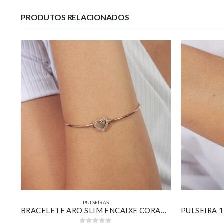
PRODUTOS RELACIONADOS
PULSEIRAS
PULSEIRA RIVIERA NAVETES CRISTAIS BANHADO EM OURO 18K
BRACELETE ARO SLIM ENCAIXE CORAÇÃO BANHADO EM OURO 18K