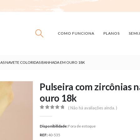
COMO FUNCIONA
PLANOS
SEMI
IAS NAVETE COLORIDAS BANHADA EM OURO 18K
Pulseira com zircônias 
ouro 18k
( Não há avaliações ainda. )
0
out of 5
Disponibilidade:
Fora de estoque
REF:
40-535