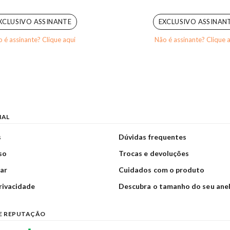
0
out of 5
0
out of 5
XCLUSIVO ASSINANTE
EXCLUSIVO ASSINAN
 é assinante? Clique aqui
Não é assinante? Clique 
NAL
s
Dúvidas frequentes
so
Trocas e devoluções
ar
Cuidados com o produto
privacidade
Descubra o tamanho do seu ane
E REPUTAÇÃO