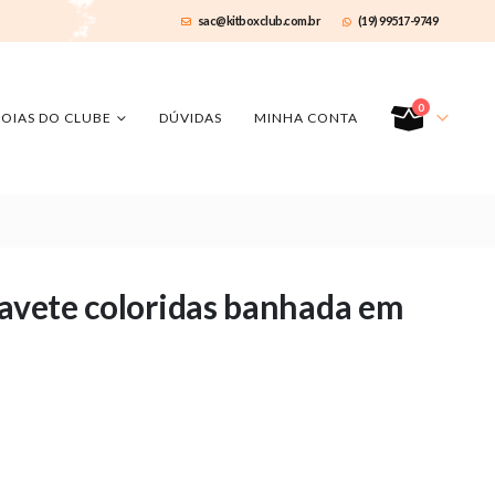
sac@kitboxclub.com.br
(19) 99517-9749
0
JOIAS DO CLUBE
DÚVIDAS
MINHA CONTA
navete coloridas banhada em