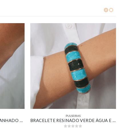
PULSEIRAS
BRACELETE ESFERAS SLIM BANHADO EM OURO BRANCO
BRACELETE RESINADO VERDE ÁGUA E VERDE ESCURO BANHADO EM OURO 18K