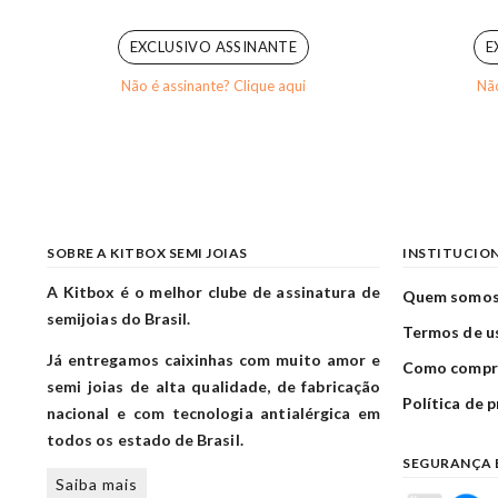
0
out of 5
EXCLUSIVO ASSINANTE
E
Não é assinante? Clique aqui
Não
SOBRE A KITBOX SEMI JOIAS
INSTITUCIO
A Kitbox é o melhor clube de assinatura de
Quem somo
semijoias do Brasil.
Termos de u
Já entregamos caixinhas com muito amor e
Como compr
semi joias de alta qualidade, de fabricação
Política de 
nacional e com tecnologia antialérgica em
todos os estado de Brasil.
SEGURANÇA 
Saiba mais