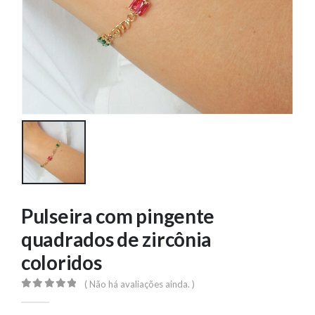
Pulseira com pingente
quadrados de zircônia
coloridos
( Não há avaliações ainda. )
0
out of 5