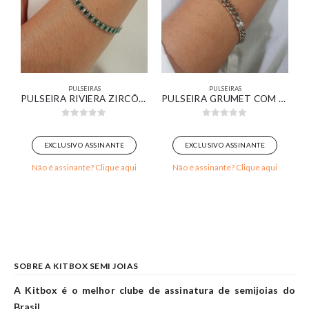
PULSEIRAS
PULSEIRAS
LAMANDRA RÍGIDO BANHADO EM OURO BRANCO
PULSEIRA RIVIERA ZIRCÔNIAS VERDE E CRISTAL BANHADO EM OURO BRANCO
PULSEIRA GRUMET COM DETALHES DE ZIRCÔNIAS CRISTAIS BANHADO EM OURO BRANCO
0
out of 5
0
out of 5
EXCLUSIVO ASSINANTE
EXCLUSIVO ASSINANTE
Não é assinante? Clique aqui
Não é assinante? Clique aqui
SOBRE A KITBOX SEMI JOIAS
A Kitbox é o melhor clube de assinatura de semijoias do
Brasil.