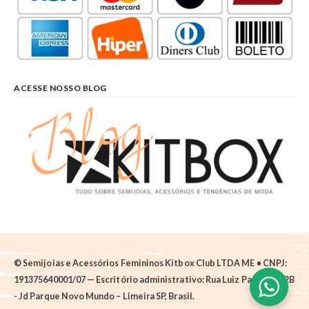
ACESSE NOSSO BLOG
© Semijoias e Acessórios Femininos Kitbox Club LTDA ME • CNPJ:
191375640001/07 — Escritório administrativo: Rua Luiz Pantano, 62B
- Jd Parque Novo Mundo – Limeira SP, Brasil.