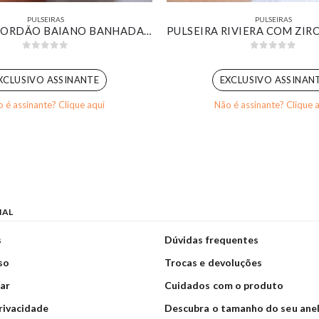
PULSEIRAS
PULSEIRAS
PULSEIRA CORDÃO BAIANO BANHADA EM OURO BRANCO
0
out of 5
0
out of 5
XCLUSIVO ASSINANTE
EXCLUSIVO ASSINAN
 é assinante? Clique aqui
Não é assinante? Clique 
NAL
s
Dúvidas frequentes
so
Trocas e devoluções
ar
Cuidados com o produto
privacidade
Descubra o tamanho do seu ane