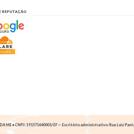
E REPUTAÇÃO
A ME • CNPJ: 191375640001/07 — Escritório administrativo: Rua Luiz Pantan