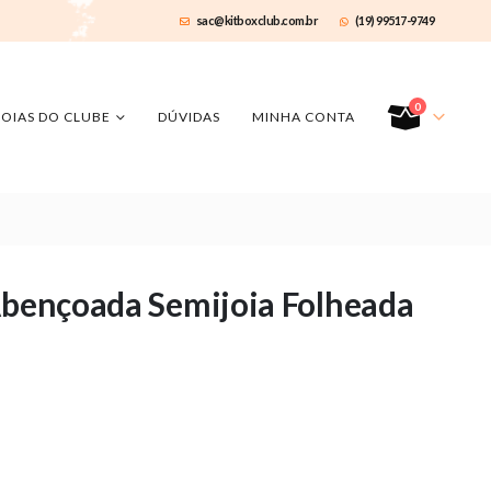
sac@kitboxclub.com.br
(19) 99517-9749
0
JOIAS DO CLUBE
DÚVIDAS
MINHA CONTA
 Abençoada Semijoia Folheada