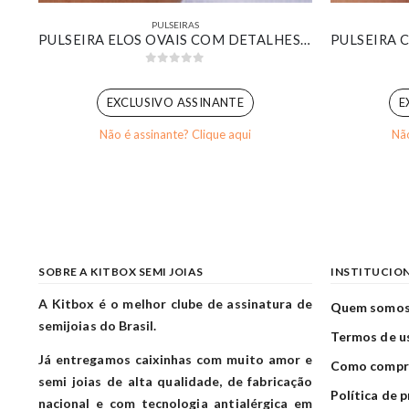
PULSEIRAS
PULSEIRA RIVIERA NAVETES CRISTAIS BANHADO EM OURO 18K
PULSEIRA ELOS OVAIS COM DETALHES CRAVEJADO BANHADO EM OURO BRANCO
0
out of 5
EXCLUSIVO ASSINANTE
E
Não é assinante? Clique aqui
Não
SOBRE A KITBOX SEMI JOIAS
INSTITUCIO
A Kitbox é o melhor clube de assinatura de
Quem somo
semijoias do Brasil.
Termos de u
Já entregamos caixinhas com muito amor e
Como compr
semi joias de alta qualidade, de fabricação
Política de 
nacional e com tecnologia antialérgica em