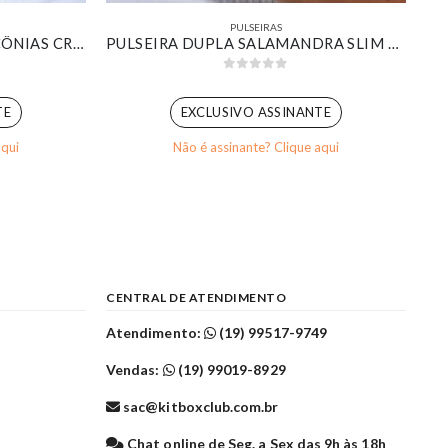
PULSEIRAS
PULSEIRA RIVIERA COM ZIRCÔNIAS CRISTAL BANHADA EM OURO BRANCO
PULSEIRA DUPLA SALAMANDRA SLIM ELOS PONTOS DE LUZ BANHADO EM OURO 18K
0
out of 5
TE
EXCLUSIVO ASSINANTE
aqui
Não é assinante? Clique aqui
CENTRAL DE ATENDIMENTO
Atendimento:
(19) 99517-9749
Vendas:
(19) 99019-8929
sac@kitboxclub.com.br
l
Chat online de Seg. a Sex das 9h às 18h