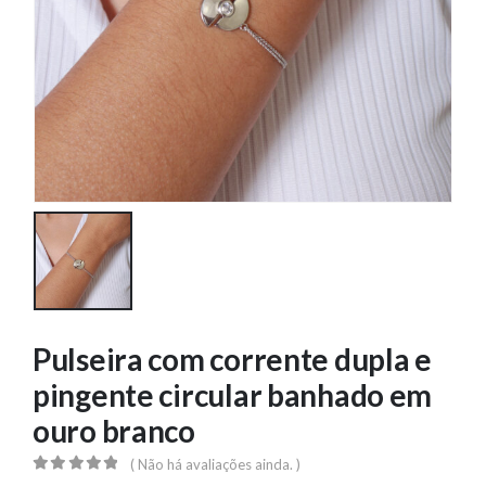
Pulseira com corrente dupla e
pingente circular banhado em
ouro branco
( Não há avaliações ainda. )
0
out of 5