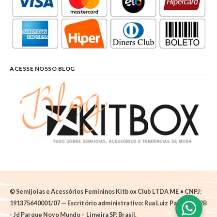
ACESSE NOSSO BLOG
© Semijoias e Acessórios Femininos Kitbox Club LTDA ME • CNPJ:
191375640001/07 — Escritório administrativo: Rua Luiz Pantano, 62B
- Jd Parque Novo Mundo – Limeira SP, Brasil.