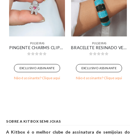
PULSEIRAS
PULSEIRAS
O COM ZIRCÔNIA
PINGENTE CHARMS CLIPS MENINA
BRACELETE RESINADO VERDE ÁGUA E VERDE ESCURO BANHADO EM OURO 18K
0
out of 5
0
out of 5
EXCLUSIVO ASSINANTE
EXCLUSIVO ASSINANTE
Não é assinante? Clique aqui
Não é assinante? Clique aqui
SOBRE A KITBOX SEMI JOIAS
A Kitbox é o melhor clube de assinatura de semijoias do