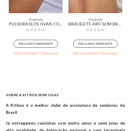
PULSEIRAS
PULSEIRAS
ELOS TORCIDOS COM MEDALHINHAS LISAS BANHADO EM OURO BRANCO
PULSEIRA ELOS OVAIS COM DETALHES CRAVEJADO BANHADO EM OURO BRANCO
BRACELETE ARO SLIM ENCAIXE CORAÇÃO BANHADO EM OURO 18K
0
out of 5
0
out of 5
EXCLUSIVO ASSINANTE
EXCLUSIVO ASSINANTE
Não é assinante? Clique aqui
Não é assinante? Clique aqui
SOBRE A KITBOX SEMI JOIAS
A Kitbox é o melhor clube de assinatura de semijoias do
Brasil.
Já entregamos caixinhas com muito amor e semi joias de
alta qualidade, de fabricação nacional e com tecnologia