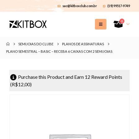
sac@kitboxclub.com.br
(19) 99517-9749
0
SEMIJOIAS DO CLUBE
PLANOS DE ASSINATURAS
PLANO SEMESTRAL – BASIC – RECEBA 6 CAIXAS COM 2 SEMIJOIAS
Purchase this Product and Earn 12 Reward Points
(
R$
12,00
)