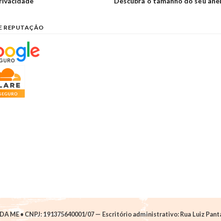
privacidade
Descubra o tamanho do seu ane
E REPUTAÇÃO
A ME • CNPJ: 191375640001/07 — Escritório administrativo: Rua Luiz Pantan