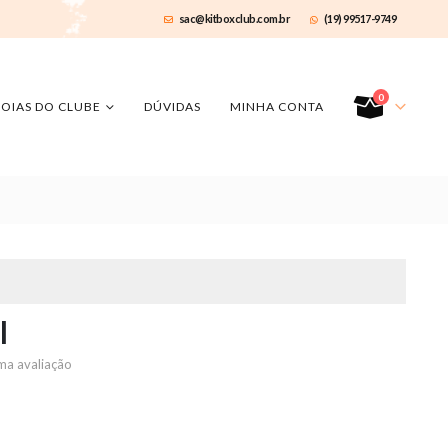
sac@kitboxclub.com.br
(19) 99517-9749
0
JOIAS DO CLUBE
DÚVIDAS
MINHA CONTA
l
ma avaliação