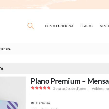
COMO FUNCIONA
PLANOS
SEMI
 MENSAL
0
)
Plano Premium – Mensa
3
avaliações de clientes
|
Adicionar u
5.00
out of 5
REF:
Premium