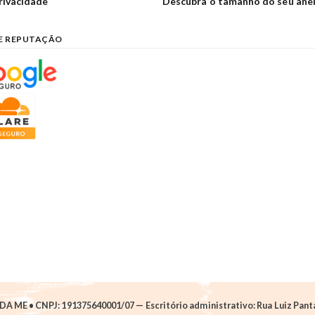
privacidade
Descubra o tamanho do seu ane
E REPUTAÇÃO
A ME • CNPJ: 191375640001/07 — Escritório administrativo: Rua Luiz Pantan