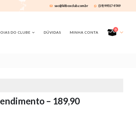
sac@kitboxclub.com.br
(19) 99517-9749
0
JOIAS DO CLUBE
DÚVIDAS
MINHA CONTA
tendimento – 189,90