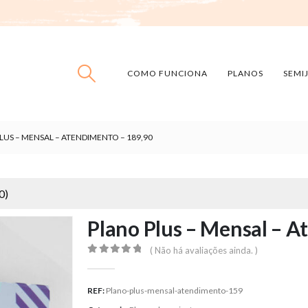
COMO FUNCIONA
PLANOS
SEMI
LUS – MENSAL – ATENDIMENTO – 189,90
0
)
Plano Plus – Mensal – A
( Não há avaliações ainda. )
0
out of 5
REF:
Plano-plus-mensal-atendimento-159