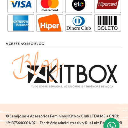
ACESSE NOSSO BLOG
© Semijoias e Acessórios Femininos Kitbox Club LTDA ME • CNPJ:
191375640001/07 — Escritório administrativo: Rua Luiz Pantano, 62B