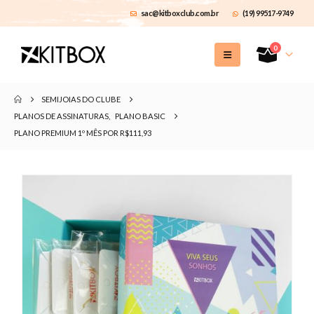
sac@kitboxclub.com.br
(19) 99517-9749
0
SEMIJOIAS DO CLUBE
PLANOS DE ASSINATURAS
,
PLANO BASIC
PLANO PREMIUM 1º MÊS POR R$111,93