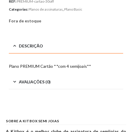
REF:
PREMIUM-cartao-30off
Categorias:
Planos de assinaturas
,
Plano Basic
Fora de estoque
DESCRIÇÃO
Plano PREMIUM Cartão **com 4 semijoais**
AVALIAÇÕES (0)
SOBRE A KITBOX SEMI JOIAS
A Kitbox é o melhor clube de assinatura de semijoias do