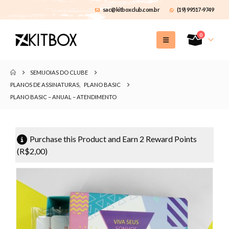
sac@kitboxclub.com.br
(19) 99517-9749
0
SEMIJOIAS DO CLUBE
PLANOS DE ASSINATURAS
,
PLANO BASIC
PLANO BASIC – ANUAL – ATENDIMENTO
Purchase this Product and Earn 2 Reward Points
(
R$
2,00
)