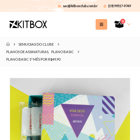
sac@kitboxclub.com.br
(19) 99517-9749
0
SEMIJOIAS DO CLUBE
PLANOS DE ASSINATURAS
,
PLANO BASIC
PLANO BASIC 1º MÊS POR R$49,90