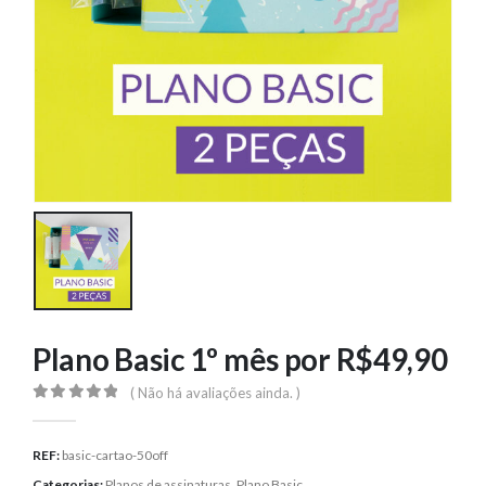
Plano Basic 1º mês por R$49,90
( Não há avaliações ainda. )
0
out of 5
REF:
basic-cartao-50off
Categorias:
Planos de assinaturas
,
Plano Basic