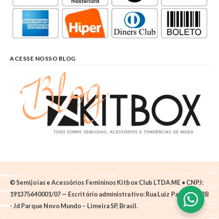
ACESSE NOSSO BLOG
© Semijoias e Acessórios Femininos Kitbox Club LTDA ME • CNPJ:
191375640001/07 — Escritório administrativo: Rua Luiz Pantano, 62B
- Jd Parque Novo Mundo – Limeira SP, Brasil.