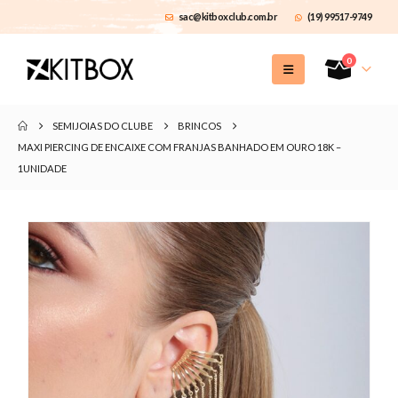
sac@kitboxclub.com.br
(19) 99517-9749
0
SEMIJOIAS DO CLUBE
BRINCOS
MAXI PIERCING DE ENCAIXE COM FRANJAS BANHADO EM OURO 18K –
1UNIDADE