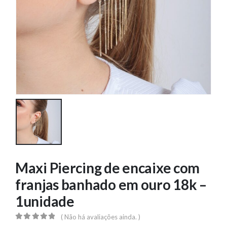
Maxi Piercing de encaixe com
franjas banhado em ouro 18k –
1unidade
( Não há avaliações ainda. )
0
out of 5