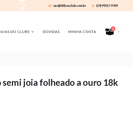
sac@kitboxclub.com.br
(19) 99517-9749
0
JOIAS DO CLUBE
DÚVIDAS
MINHA CONTA
semi joia folheado a ouro 18k