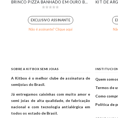
KIT DE BRINCOS ARGOLINHA PAVÊ E PONTO DE LUZ BANHADO EM OURO BRANCO
BRINCO PIZZA BANHADO EM OURO BRANCO
0
out of 5
EXCLUSIVO ASSINANTE
E
Não é assinante? Clique aqui
Não
SOBRE A KITBOX SEMI JOIAS
INSTITUCIO
A Kitbox é o melhor clube de assinatura de
Quem somo
semijoias do Brasil.
Termos de u
Já entregamos caixinhas com muito amor e
Como compr
semi joias de alta qualidade, de fabricação
Política de 
nacional e com tecnologia antialérgica em
todos os estado de Brasil.