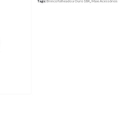
Tags:
Brinco folheado a Ouro 18K
,
Maxi Acessórios