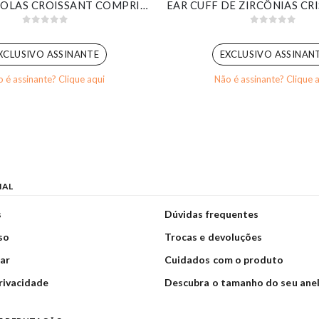
KIT DE ARGOLAS CROISSANT COMPRIDA BANHADA EM OURO BRANCO
0
out of 5
0
out of 5
XCLUSIVO ASSINANTE
EXCLUSIVO ASSINAN
 é assinante? Clique aqui
Não é assinante? Clique 
NAL
s
Dúvidas frequentes
so
Trocas e devoluções
ar
Cuidados com o produto
privacidade
Descubra o tamanho do seu ane