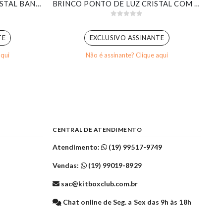
EAR CUFF DE ZIRCÔNIAS CRISTAL BANHADO EM OURO BRANCO
BRINCO PONTO DE LUZ CRISTAL COM MAXI PIERCING FIOS BANHADO EM OURO 18K
0
out of 5
TE
EXCLUSIVO ASSINANTE
aqui
Não é assinante? Clique aqui
CENTRAL DE ATENDIMENTO
Atendimento:
(19) 99517-9749
Vendas:
(19) 99019-8929
sac@kitboxclub.com.br
l
Chat online de Seg. a Sex das 9h às 18h