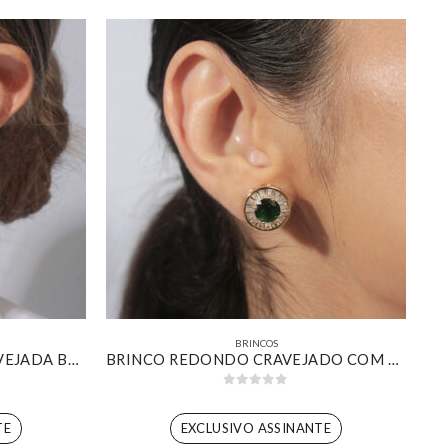
BRINCOS
BRINCO DESIGN BOLSA CRAVEJADA BANHADO EM OURO 18K
BRINCO REDONDO CRAVEJADO COM ZIRCÔNIA ESMERALDA BANHADO EM OURO 18K
0
out of 5
TE
EXCLUSIVO ASSINANTE