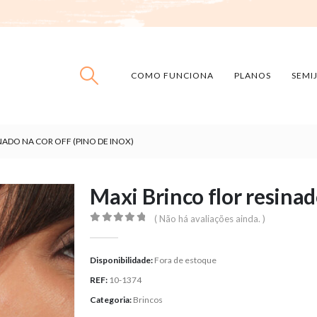
COMO FUNCIONA
PLANOS
SEMI
NADO NA COR OFF (PINO DE INOX)
Maxi Brinco flor resinado
( Não há avaliações ainda. )
0
out of 5
Disponibilidade:
Fora de estoque
REF:
10-1374
Categoria:
Brincos