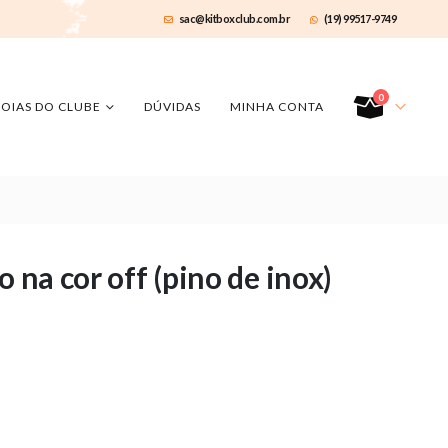
sac@kitboxclub.com.br
(19) 99517-9749
0
JOIAS DO CLUBE
DÚVIDAS
MINHA CONTA
 na cor off (pino de inox)