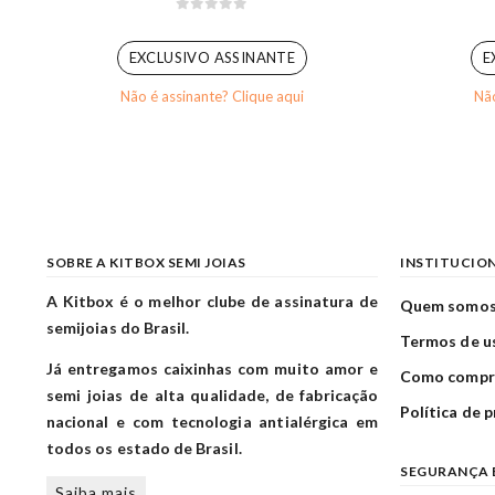
0
out of 5
EXCLUSIVO ASSINANTE
E
Não é assinante? Clique aqui
Não
SOBRE A KITBOX SEMI JOIAS
INSTITUCIO
A Kitbox é o melhor clube de assinatura de
Quem somo
semijoias do Brasil.
Termos de u
Já entregamos caixinhas com muito amor e
Como compr
semi joias de alta qualidade, de fabricação
Política de 
nacional e com tecnologia antialérgica em
todos os estado de Brasil.
SEGURANÇA 
Saiba mais