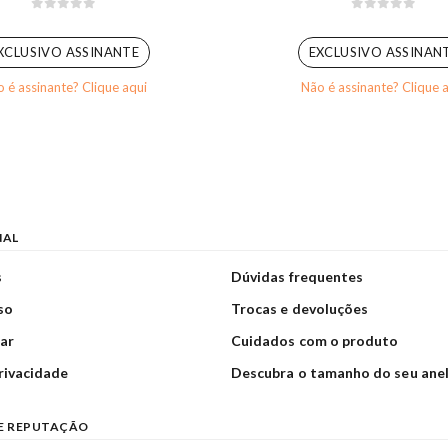
0
out of 5
0
out of 5
XCLUSIVO ASSINANTE
EXCLUSIVO ASSINAN
 é assinante? Clique aqui
Não é assinante? Clique 
NAL
s
Dúvidas frequentes
so
Trocas e devoluções
ar
Cuidados com o produto
privacidade
Descubra o tamanho do seu ane
E REPUTAÇÃO