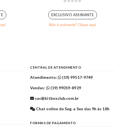
0
out of 5
TE
EXCLUSIVO ASSINANTE
aqui
Não é assinante? Clique aqui
CENTRAL DE ATENDIMENTO
Atendimento:
(19) 99517-9749
Vendas:
(19) 99019-8929
sac@kitboxclub.com.br
l
Chat online de Seg. a Sex das 9h às 18h
FORMAS DE PAGAMENTO