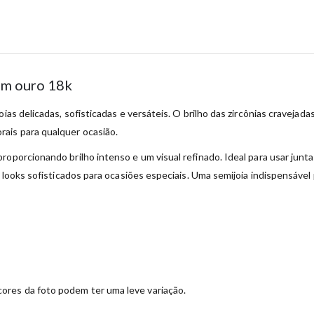
em ouro 18k
ias delicadas, sofisticadas e versáteis. O brilho das zircônias cravejad
ais para qualquer ocasião.
roporcionando brilho intenso e um visual refinado. Ideal para usar jun
é looks sofisticados para ocasiões especiais. Uma semijoia indispensável
ores da foto podem ter uma leve variação.