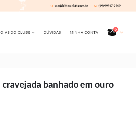
sac@kitboxclub.com.br
(19) 99517-9749
0
JOIAS DO CLUBE
DÚVIDAS
MINHA CONTA
s cravejada banhado em ouro