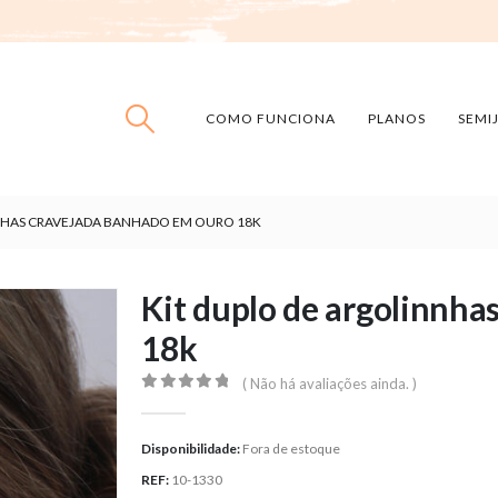
COMO FUNCIONA
PLANOS
SEMI
NHAS CRAVEJADA BANHADO EM OURO 18K
Kit duplo de argolinnha
18k
( Não há avaliações ainda. )
0
out of 5
Disponibilidade:
Fora de estoque
REF:
10-1330