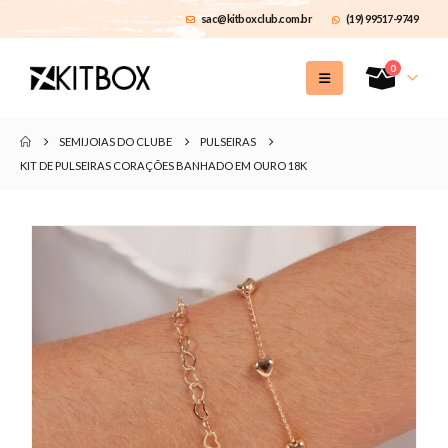
sac@kitboxclub.com.br
(19) 99517-9749
0
SEMIJOIAS DO CLUBE
PULSEIRAS
KIT DE PULSEIRAS CORAÇÕES BANHADO EM OURO 18K