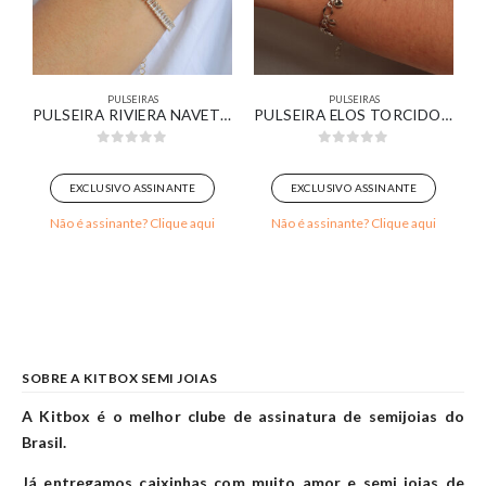
PULSEIRAS
PULSEIRAS
A BANHADO EM OURO 18K
PULSEIRA RIVIERA NAVETES CRISTAIS BANHADO EM OURO 18K
PULSEIRA ELOS TORCIDOS COM MEDALHINHAS LISAS BANHADO EM OURO BRANCO
0
out of 5
0
out of 5
EXCLUSIVO ASSINANTE
EXCLUSIVO ASSINANTE
Não é assinante? Clique aqui
Não é assinante? Clique aqui
SOBRE A KITBOX SEMI JOIAS
A Kitbox é o melhor clube de assinatura de semijoias do
Brasil.
Já entregamos caixinhas com muito amor e semi joias de