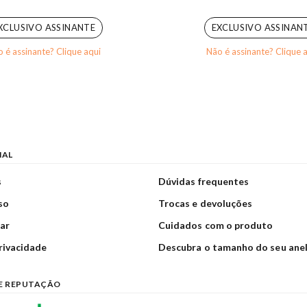
0
out of 5
0
out of 5
XCLUSIVO ASSINANTE
EXCLUSIVO ASSINAN
 é assinante? Clique aqui
Não é assinante? Clique 
NAL
s
Dúvidas frequentes
so
Trocas e devoluções
ar
Cuidados com o produto
privacidade
Descubra o tamanho do seu ane
E REPUTAÇÃO