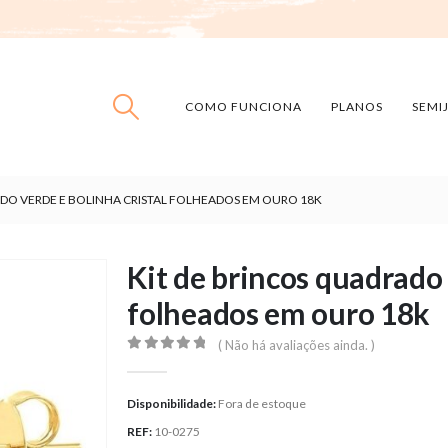
COMO FUNCIONA
PLANOS
SEMI
ADO VERDE E BOLINHA CRISTAL FOLHEADOS EM OURO 18K
Kit de brincos quadrado 
folheados em ouro 18k
( Não há avaliações ainda. )
0
out of 5
Disponibilidade:
Fora de estoque
REF:
10-0275