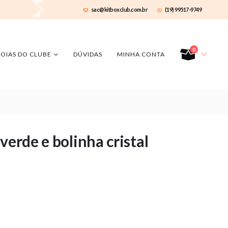
sac@kitboxclub.com.br
(19) 99517-9749
0
JOIAS DO CLUBE
DÚVIDAS
MINHA CONTA
verde e bolinha cristal