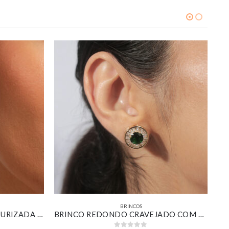
BRINCOS
MEIA ARGOLA VAZADA TEXTURIZADA BANHADA EM OURO BRANCO
BRINCO REDONDO CRAVEJADO COM ZIRCÔNIA ESMERALDA BANHADO EM OURO 18K