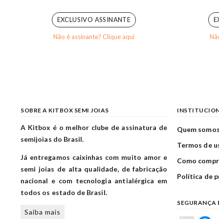
0
out of 5
EXCLUSIVO ASSINANTE
E
Não é assinante? Clique aqui
Não
SOBRE A KITBOX SEMI JOIAS
INSTITUCIO
A Kitbox é o melhor clube de assinatura de
Quem somo
semijoias do Brasil.
Termos de u
Já entregamos caixinhas com muito amor e
Como compr
semi joias de alta qualidade, de fabricação
Política de 
nacional e com tecnologia antialérgica em
todos os estado de Brasil.
SEGURANÇA 
Saiba mais