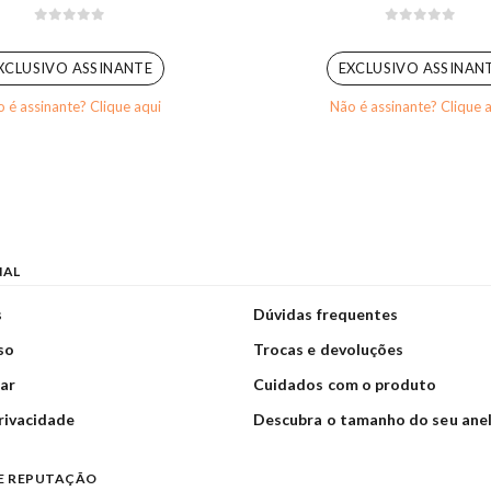
0
out of 5
0
out of 5
XCLUSIVO ASSINANTE
EXCLUSIVO ASSINAN
 é assinante? Clique aqui
Não é assinante? Clique 
NAL
s
Dúvidas frequentes
so
Trocas e devoluções
ar
Cuidados com o produto
privacidade
Descubra o tamanho do seu ane
E REPUTAÇÃO