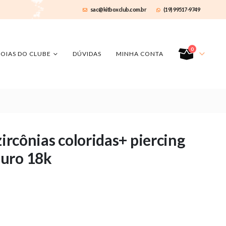
sac@kitboxclub.com.br
(19) 99517-9749
0
JOIAS DO CLUBE
DÚVIDAS
MINHA CONTA
zircônias coloridas+ piercing
ouro 18k