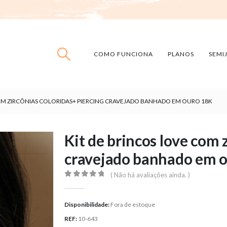
COMO FUNCIONA
PLANOS
SEMI
COM ZIRCÔNIAS COLORIDAS+ PIERCING CRAVEJADO BANHADO EM OURO 18K
Kit de brincos love com 
cravejado banhado em 
( Não há avaliações ainda. )
0
out of 5
Disponibilidade:
Fora de estoque
REF:
10-643