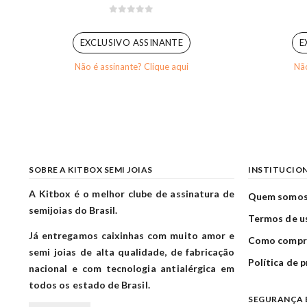
0
out of 5
EXCLUSIVO ASSINANTE
E
Não é assinante? Clique aqui
Não
SOBRE A KITBOX SEMI JOIAS
INSTITUCIO
A Kitbox é o melhor clube de assinatura de
Quem somo
semijoias do Brasil.
Termos de u
Já entregamos caixinhas com muito amor e
Como compr
semi joias de alta qualidade, de fabricação
Política de 
nacional e com tecnologia antialérgica em
todos os estado de Brasil.
SEGURANÇA 