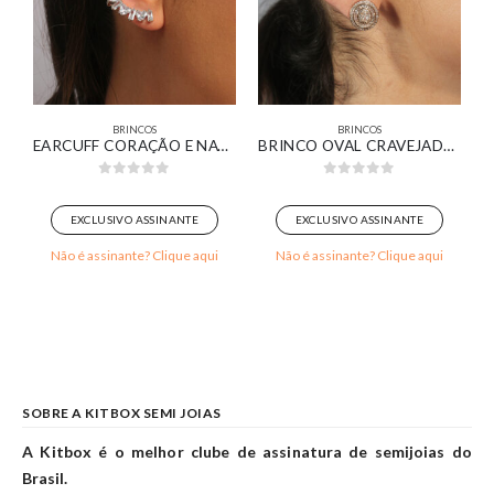
BRINCOS
BRINCOS
EDONDO ORGÂNICO COM ZIRCÔNIA CRISTAL LISO E CRAVEJADO BANHADO EM OURO 18K
EARCUFF CORAÇÃO E NAVETE CRISTAL BANHADO EM OURO BRANCO
BRINCO OVAL CRAVEJADO BANHADO EM OURO 18K
0
out of 5
0
out of 5
EXCLUSIVO ASSINANTE
EXCLUSIVO ASSINANTE
Não é assinante? Clique aqui
Não é assinante? Clique aqui
SOBRE A KITBOX SEMI JOIAS
A Kitbox é o melhor clube de assinatura de semijoias do
Brasil.