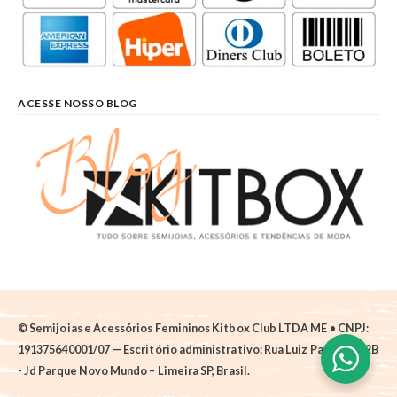
ACESSE NOSSO BLOG
© Semijoias e Acessórios Femininos Kitbox Club LTDA ME • CNPJ:
191375640001/07 — Escritório administrativo: Rua Luiz Pantano, 62B
- Jd Parque Novo Mundo – Limeira SP, Brasil.