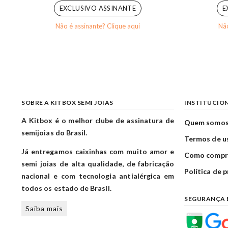
EXCLUSIVO ASSINANTE
E
Não é assinante? Clique aqui
Não
SOBRE A KITBOX SEMI JOIAS
INSTITUCIO
A Kitbox é o melhor clube de assinatura de
Quem somo
semijoias do Brasil.
Termos de u
Já entregamos caixinhas com muito amor e
Como compr
semi joias de alta qualidade, de fabricação
Política de 
nacional e com tecnologia antialérgica em
todos os estado de Brasil.
SEGURANÇA 
Saiba mais