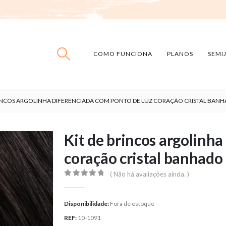
COMO FUNCIONA
PLANOS
SEMI
RINCOS ARGOLINHA DIFERENCIADA COM PONTO DE LUZ CORAÇÃO CRISTAL BAN
Kit de brincos argolinha
coração cristal banhado
( Não há avaliações ainda. )
0
out of 5
Disponibilidade:
Fora de estoque
REF:
10-1091