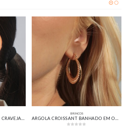
BRINCOS
BRINCO REDONDO ADORNO CRAVEJADO COM ZIRCÔNIA MARROM BANHADO EM OURO 18K
ARGOLA CROISSANT BANHADO EM OURO 18K
0
out of 5