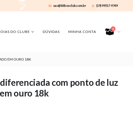
sac@kitboxclub.com.br
(19) 99517-9749
0
JOIAS DO CLUBE
DÚVIDAS
MINHA CONTA
HADO EM OURO 18K
 diferenciada com ponto de luz
 em ouro 18k