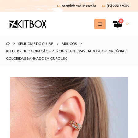
sac@kitboxclub.com.br
(19) 99517-9749
0
SEMIJOIAS DO CLUBE
BRINCOS
KIT DE BRINCO CORAÇÃO + PIERCING FAKE CRAVEJADOS COM ZIRCÔNIAS
COLORIDAS BANHADO EM OURO 18K