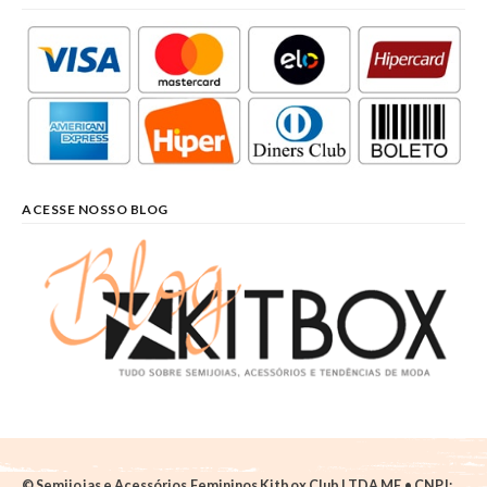
ACESSE NOSSO BLOG
© Semijoias e Acessórios Femininos Kitbox Club LTDA ME • CNPJ: