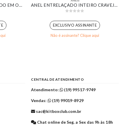
ANÉIS
ANEL ESFERAS LISAS BANHADO EM OURO 18K
ANEL ENTRELAÇADO INTEIRO CRAVEJADO BANHADO EM OURO 18K
0
out of 5
TE
EXCLUSIVO ASSINANTE
aqui
Não é assinante? Clique aqui
CENTRAL DE ATENDIMENTO
Atendimento:
(19) 99517-9749
Vendas:
(19) 99019-8929
sac@kitboxclub.com.br
l
Chat online de Seg. a Sex das 9h às 18h