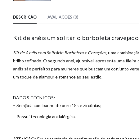
DESCRIÇÃO
AVALIAÇÕES (0)
Kit de anéis um solitário borboleta cravejad
Kit de Anéis com Solitário Borboleta e Corações
, uma combinação
brilho refinado. O segundo anel, ajustável, apresenta uma fileir
anéis são perfeitos para mulheres que buscam um conjunto versát
um toque de glamour e romance ao seu estilo.
DADOS TÉCNICOS:
– Semijoia com banho de ouro 18k e zircônias;
– Possui tecnologia antialérgica.
ATENÇÃO:
Em decorrência da configuração de cada monitor as c