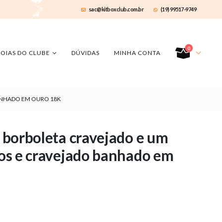
sac@kitboxclub.com.br
(19) 99517-9749
0
JOIAS DO CLUBE
DÚVIDAS
MINHA CONTA
BANHADO EM OURO 18K
o borboleta cravejado e um
isos e cravejado banhado em