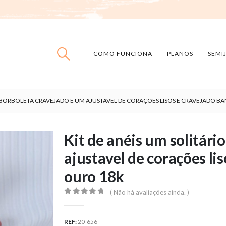
COMO FUNCIONA
PLANOS
SEMI
IO BORBOLETA CRAVEJADO E UM AJUSTAVEL DE CORAÇÕES LISOS E CRAVEJADO 
Kit de anéis um solitári
ajustavel de corações l
ouro 18k
( Não há avaliações ainda. )
0
out of 5
REF:
20-656