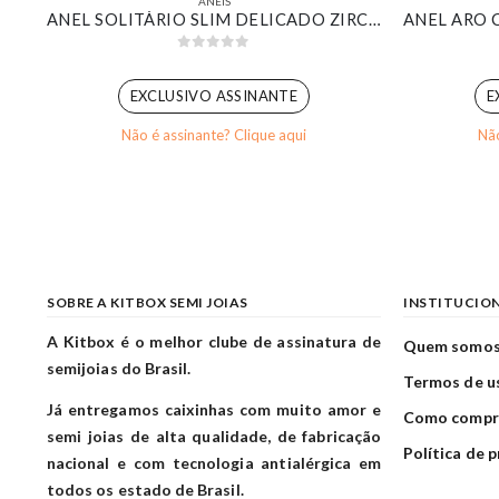
ANÉIS
KIT DE ANÉIS SOLITÁRIO CRAVEJADO COM ANÉIS BOLAS LISA BANHADO EM OURO 18K
ANEL SOLITÁRIO SLIM DELICADO ZIRCÔNIA CRISTAL QUADRADINHA BANHADA EM OURO BRANCO
0
out of 5
EXCLUSIVO ASSINANTE
E
Não é assinante? Clique aqui
Não
SOBRE A KITBOX SEMI JOIAS
INSTITUCIO
A Kitbox é o melhor clube de assinatura de
Quem somo
semijoias do Brasil.
Termos de u
Já entregamos caixinhas com muito amor e
Como compr
semi joias de alta qualidade, de fabricação
Política de 
nacional e com tecnologia antialérgica em
todos os estado de Brasil.