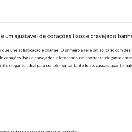
o e um ajustavel de corações lisos e cravejado ba
 que une sofisticação e charme. O primeiro anel é um solitário com desi
a de corações lisos e cravejados, oferecendo um contraste elegante ent
il e elegante, ideal para complementar tanto looks casuais quanto mais
ores da foto podem ter uma leve variação.