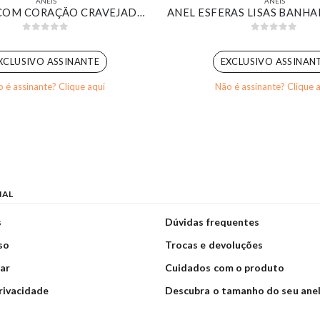
ANÉIS
ANÉIS
ANEL ARO COM CORAÇÃO CRAVEJADO VAZADO BANHADO EM OURO BRANCO
0
out of 5
0
out of 5
XCLUSIVO ASSINANTE
EXCLUSIVO ASSINAN
 é assinante? Clique aqui
Não é assinante? Clique 
NAL
s
Dúvidas frequentes
so
Trocas e devoluções
ar
Cuidados com o produto
privacidade
Descubra o tamanho do seu ane