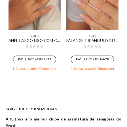
ANÉIS
ANÉIS
RO BRANCO
ANEL LARGO LISO COM CORAÇÃO CRAVEJADO BANHADO EM OURO 18K
FALANGE TRIÂNGULO DUPLO DELICADO CRAVEJADO BANHADO EM OURO 18K
0
out of 5
0
out of 5
EXCLUSIVO ASSINANTE
EXCLUSIVO ASSINANTE
Não é assinante? Clique aqui
Não é assinante? Clique aqui
SOBRE A KITBOX SEMI JOIAS
A Kitbox é o melhor clube de assinatura de semijoias do
Brasil.