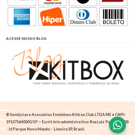
ACESSE NOSSO BLOG
© Semijoias e Acessórios Femininos Kitbox Club LTDA ME • CNPJ:
191375640001/07 — Escritório administrativo: Rua Luiz Pantano, 62B
- Jd Parque Novo Mundo – Limeira SP, Brasil.