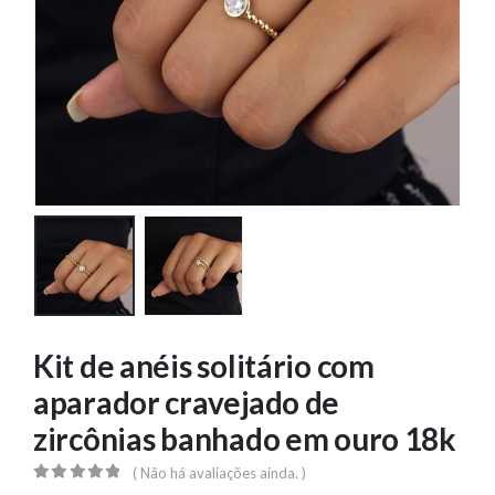
Kit de anéis solitário com
aparador cravejado de
zircônias banhado em ouro 18k
( Não há avaliações ainda. )
0
out of 5