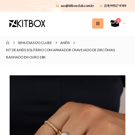
sac@kitboxclub.com.br
(19) 99517-9749
0
SEMIJOIAS DO CLUBE
ANÉIS
KIT DE ANÉIS SOLITÁRIO COM APARADOR CRAVEJADO DE ZIRCÔNIAS
BANHADO EM OURO 18K