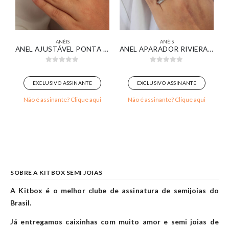
ANÉIS
ANÉIS
SAS BANHADO EM OURO 18K
ANEL AJUSTÁVEL PONTA VAZADA E PONTA LISA BANHADO EM OURO BRANCO
ANEL APARADOR RIVIERA CRISTAL BANHADO EM OURO BRANCO
0
out of 5
0
out of 5
EXCLUSIVO ASSINANTE
EXCLUSIVO ASSINANTE
Não é assinante? Clique aqui
Não é assinante? Clique aqui
SOBRE A KITBOX SEMI JOIAS
A Kitbox é o melhor clube de assinatura de semijoias do
Brasil.
Já entregamos caixinhas com muito amor e semi joias de