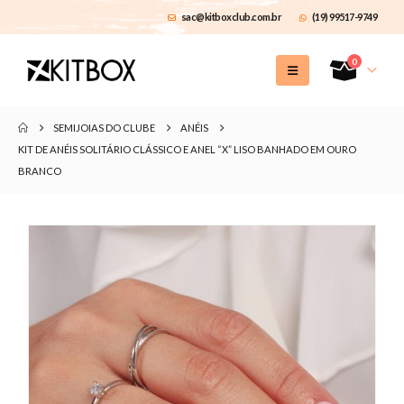
sac@kitboxclub.com.br
(19) 99517-9749
0
SEMIJOIAS DO CLUBE
ANÉIS
KIT DE ANÉIS SOLITÁRIO CLÁSSICO E ANEL “X” LISO BANHADO EM OURO
BRANCO