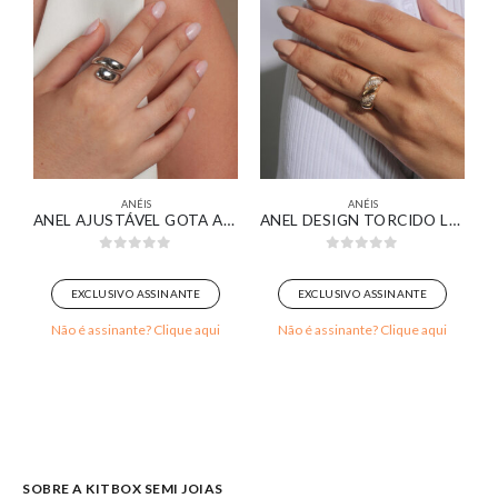
ANÉIS
ANÉIS
ARADOR RIVIERA CRISTAL BANHADO EM OURO BRANCO
ANEL AJUSTÁVEL GOTA ASSIMÉTRICA BANHADO EM OURO BRANCO
ANEL DESIGN TORCIDO LISO E CRAVEJADO BANHADO EM OURO 18K
0
out of 5
0
out of 5
EXCLUSIVO ASSINANTE
EXCLUSIVO ASSINANTE
Não é assinante? Clique aqui
Não é assinante? Clique aqui
SOBRE A KITBOX SEMI JOIAS