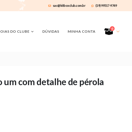
sac@kitboxclub.com.br
(19) 99517-9749
0
JOIAS DO CLUBE
DÚVIDAS
MINHA CONTA
so um com detalhe de pérola