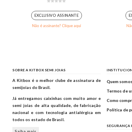
0
out of 5
EXCLUSIVO ASSINANTE
E
Não é assinante? Clique aqui
Não
SOBRE A KITBOX SEMI JOIAS
INSTITUCIO
A Kitbox é o melhor clube de assinatura de
Quem somo
semijoias do Brasil.
Termos de u
Já entregamos caixinhas com muito amor e
Como compr
semi joias de alta qualidade, de fabricação
Política de 
nacional e com tecnologia antialérgica em
todos os estado de Brasil.
SEGURANÇA 
Saiba mais