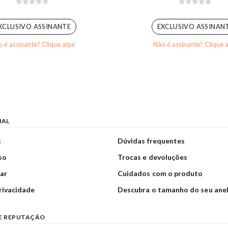
0
out of 5
0
out of 5
XCLUSIVO ASSINANTE
EXCLUSIVO ASSINAN
 é assinante? Clique aqui
Não é assinante? Clique 
NAL
s
Dúvidas frequentes
so
Trocas e devoluções
ar
Cuidados com o produto
privacidade
Descubra o tamanho do seu ane
E REPUTAÇÃO