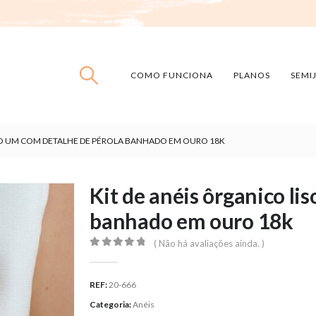
COMO FUNCIONA
PLANOS
SEMI
ISO UM COM DETALHE DE PÉROLA BANHADO EM OURO 18K
Kit de anéis ôrganico li
banhado em ouro 18k
( Não há avaliações ainda. )
0
out of 5
REF:
20-666
Categoria:
Anéis