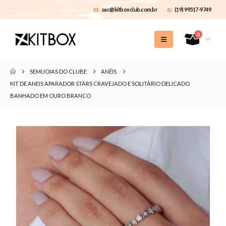
sac@kitboxclub.com.br
(19) 99517-9749
0
SEMIJOIAS DO CLUBE
ANÉIS
KIT DE ANEIS APARADOR STARS CRAVEJADO E SOLITÁRIO DELICADO
BANHADO EM OURO BRANCO