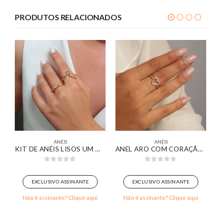
PRODUTOS RELACIONADOS
ANÉIS
ANÉIS
 EM OURO BRANCO
KIT DE ANÉIS LISOS UM ORGÂNICO COM REGULÁVEL FORMATO DE GOTA BANHADO EM OURO 18K
ANEL ARO COM CORAÇÃO CRAVEJADO VAZADO BANHADO EM OURO 18K
0
out of 5
0
out of 5
EXCLUSIVO ASSINANTE
EXCLUSIVO ASSINANTE
Não é assinante? Clique aqui
Não é assinante? Clique aqui