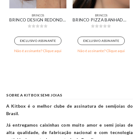
BRINCOS
BRINCOS
IZADA BANHADO EM OURO BRANCO
BRINCO DESIGN REDONDO ORGÂNICO COM ZIRCÔNIA CRISTAL LISO E CRAVEJADO BANHADO EM OURO BRANCO
BRINCO PIZZA BANHADO EM OURO BRANCO
0
out of 5
0
out of 5
EXCLUSIVO ASSINANTE
EXCLUSIVO ASSINANTE
Não é assinante? Clique aqui
Não é assinante? Clique aqui
SOBRE A KITBOX SEMI JOIAS
A Kitbox é o melhor clube de assinatura de semijoias do
Brasil.
Já entregamos caixinhas com muito amor e semi joias de
alta qualidade, de fabricação nacional e com tecnologia