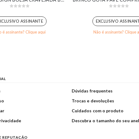
0
out of 5
0
out of 5
XCLUSIVO ASSINANTE
EXCLUSIVO ASSINAN
 é assinante? Clique aqui
Não é assinante? Clique 
NAL
s
Dúvidas frequentes
so
Trocas e devoluções
ar
Cuidados com o produto
privacidade
Descubra o tamanho do seu ane
E REPUTAÇÃO