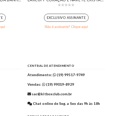
0
out of 5
TE
EXCLUSIVO ASSINANTE
aqui
Não é assinante? Clique aqui
CENTRAL DE ATENDIMENTO
Atendimento:
(19) 99517-9749
Vendas:
(19) 99019-8929
sac@kitboxclub.com.br
l
Chat online de Seg. a Sex das 9h às 18h