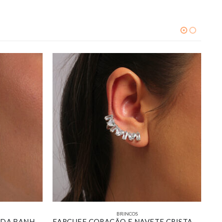
BRINCOS
BRINCO GOTA PAVÊ COMPRIDA BANHADO EM OURO 18K
EARCUFF CORAÇÃO E NAVETE CRISTAL BANHADO EM OURO BRANCO