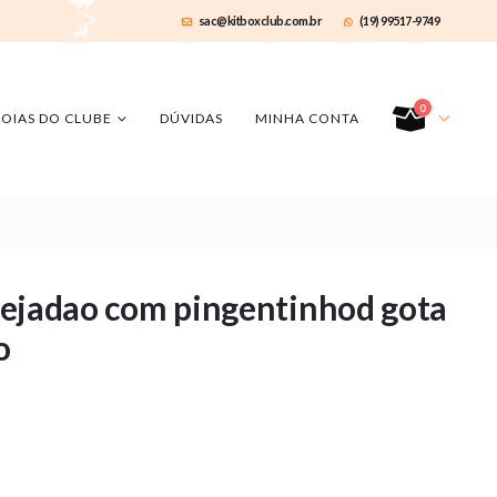
sac@kitboxclub.com.br
(19) 99517-9749
0
JOIAS DO CLUBE
DÚVIDAS
MINHA CONTA
ravejadao com pingentinhod gota
o