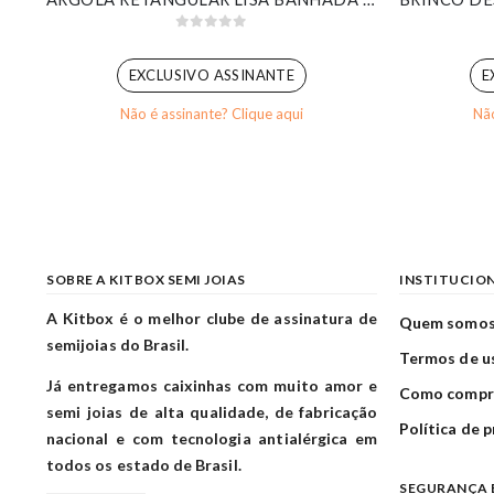
0
out of 5
EXCLUSIVO ASSINANTE
E
Não é assinante? Clique aqui
Não
SOBRE A KITBOX SEMI JOIAS
INSTITUCIO
A Kitbox é o melhor clube de assinatura de
Quem somo
semijoias do Brasil.
Termos de u
Já entregamos caixinhas com muito amor e
Como compr
semi joias de alta qualidade, de fabricação
Política de 
nacional e com tecnologia antialérgica em
todos os estado de Brasil.
SEGURANÇA 