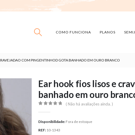
COMO FUNCIONA
PLANOS
SEMI
E CRAVEJADAO COM PINGENTINHOD GOTA BANHADO EM OURO BRANCO
Ear hook fios lisos e c
banhado em ouro branc
( Não há avaliações ainda. )
0
out of 5
Disponibilidade:
Fora de estoque
REF:
10-1343