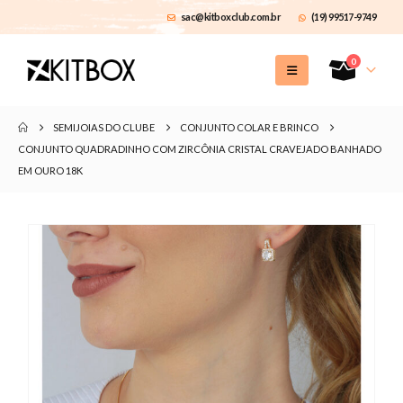
sac@kitboxclub.com.br
(19) 99517-9749
0
SEMIJOIAS DO CLUBE
CONJUNTO COLAR E BRINCO
CONJUNTO QUADRADINHO COM ZIRCÔNIA CRISTAL CRAVEJADO BANHADO
EM OURO 18K