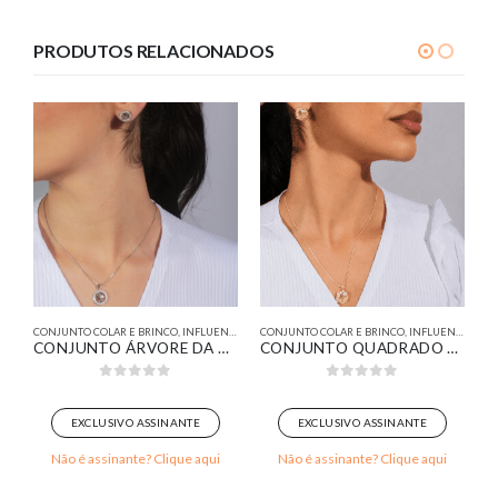
PRODUTOS RELACIONADOS
CONJUNTO COLAR E BRINCO
,
INFLUENCER
CONJUNTO COLAR E BRINCO
,
INFLUENCER
EJADO BANHADO EM OURO BRANCO
CONJUNTO ÁRVORE DA VIDA CRAVEJADO BANHADO EM OURO BRANCO
CONJUNTO QUADRADO COM LOSANGO CRAVEJADO BANHADO EM OURO 18K
0
out of 5
0
out of 5
EXCLUSIVO ASSINANTE
EXCLUSIVO ASSINANTE
Não é assinante? Clique aqui
Não é assinante? Clique aqui