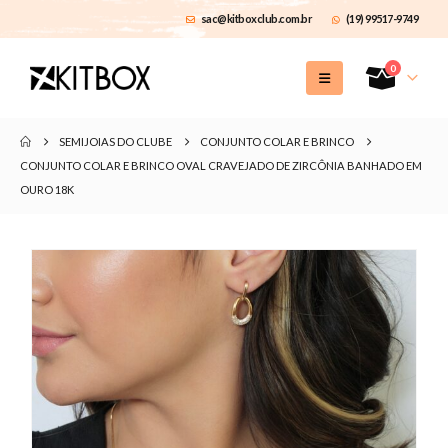
sac@kitboxclub.com.br
(19) 99517-9749
0
SEMIJOIAS DO CLUBE
CONJUNTO COLAR E BRINCO
CONJUNTO COLAR E BRINCO OVAL CRAVEJADO DE ZIRCÔNIA BANHADO EM
OURO 18K