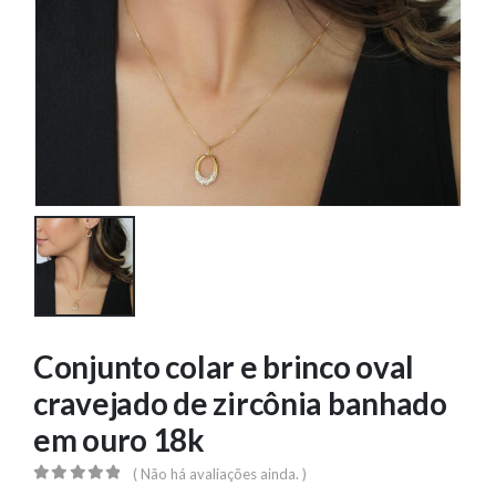
Conjunto colar e brinco oval
cravejado de zircônia banhado
em ouro 18k
( Não há avaliações ainda. )
0
out of 5