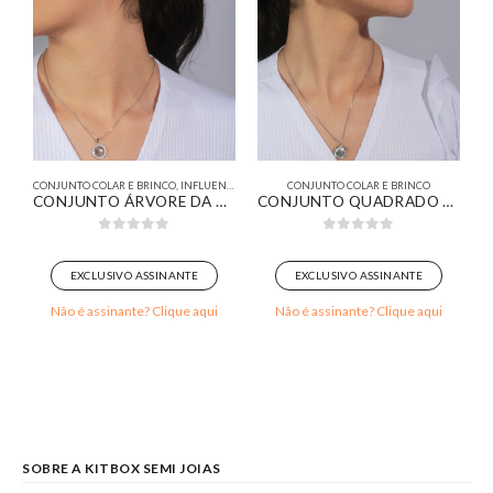
R
CONJUNTO COLAR E BRINCO
,
INFLUENCER
CONJUNTO COLAR E BRINCO
C
VEJADO BANHADO EM OURO 18K
CONJUNTO ÁRVORE DA VIDA CRAVEJADO BANHADO EM OURO BRANCO
CONJUNTO QUADRADO COM LOSANGO CRAVEJADO BANHADO EM OURO BRANCO
0
out of 5
0
out of 5
EXCLUSIVO ASSINANTE
EXCLUSIVO ASSINANTE
Não é assinante? Clique aqui
Não é assinante? Clique aqui
SOBRE A KITBOX SEMI JOIAS