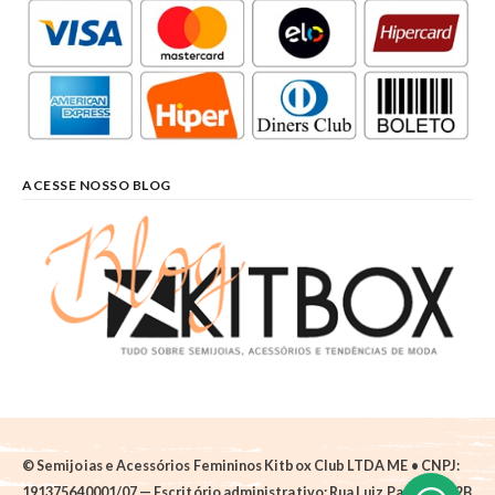
ACESSE NOSSO BLOG
© Semijoias e Acessórios Femininos Kitbox Club LTDA ME • CNPJ:
191375640001/07 — Escritório administrativo: Rua Luiz Pantano, 62B