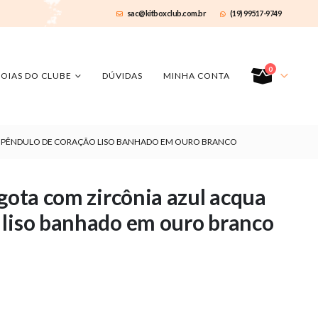
sac@kitboxclub.com.br
(19) 99517-9749
0
JOIAS DO CLUBE
DÚVIDAS
MINHA CONTA
M PÊNDULO DE CORAÇÃO LISO BANHADO EM OURO BRANCO
 gota com zircônia azul acqua
 liso banhado em ouro branco