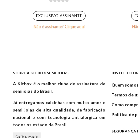
0
out of 5
EXCLUSIVO ASSINANTE
E
Não é assinante? Clique aqui
Não
SOBRE A KITBOX SEMI JOIAS
INSTITUCIO
A Kitbox é o melhor clube de assinatura de
Quem somo
semijoias do Brasil.
Termos de u
Já entregamos caixinhas com muito amor e
Como compr
semi joias de alta qualidade, de fabricação
Política de 
nacional e com tecnologia antialérgica em
todos os estado de Brasil.
SEGURANÇA 
Saiba mais