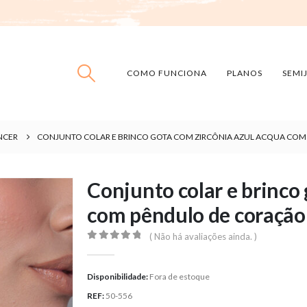
COMO FUNCIONA
PLANOS
SEMI
NCER
CONJUNTO COLAR E BRINCO GOTA COM ZIRCÔNIA AZUL ACQUA CO
Conjunto colar e brinco
com pêndulo de coração
( Não há avaliações ainda. )
0
out of 5
Disponibilidade:
Fora de estoque
REF:
50-556