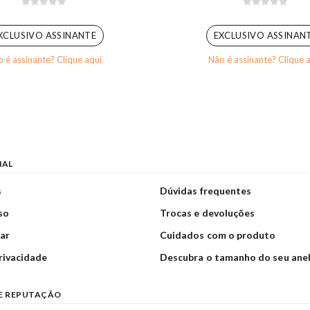
0
out of 5
0
out of 5
XCLUSIVO ASSINANTE
EXCLUSIVO ASSINAN
 é assinante? Clique aqui
Não é assinante? Clique 
NAL
s
Dúvidas frequentes
so
Trocas e devoluções
ar
Cuidados com o produto
privacidade
Descubra o tamanho do seu ane
E REPUTAÇÃO