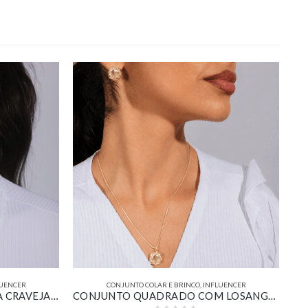
UENCER
CONJUNTO COLAR E BRINCO
,
INFLUENCER
CONJUNTO ÁRVORE DA VIDA CRAVEJADO BANHADO EM OURO 18K
CONJUNTO QUADRADO COM LOSANGO CRAVEJADO BANHADO EM OURO 18K