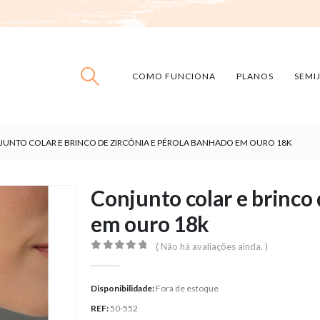
COMO FUNCIONA
PLANOS
SEMI
UNTO COLAR E BRINCO DE ZIRCÔNIA E PÉROLA BANHADO EM OURO 18K
Conjunto colar e brinco 
em ouro 18k
( Não há avaliações ainda. )
0
out of 5
Disponibilidade:
Fora de estoque
REF:
50-552