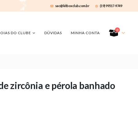
sac@kitboxclub.com.br
(19) 99517-9749
0
JOIAS DO CLUBE
DÚVIDAS
MINHA CONTA
de zircônia e pérola banhado