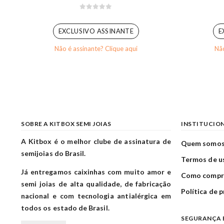
0
out of 5
EXCLUSIVO ASSINANTE
E
Não é assinante? Clique aqui
Não
SOBRE A KITBOX SEMI JOIAS
INSTITUCIO
A Kitbox é o melhor clube de assinatura de
Quem somo
semijoias do Brasil.
Termos de u
Já entregamos caixinhas com muito amor e
Como compr
semi joias de alta qualidade, de fabricação
Política de 
nacional e com tecnologia antialérgica em
todos os estado de Brasil.
SEGURANÇA 