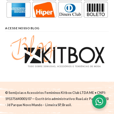
ACESSE NOSSO BLOG
© Semijoias e Acessórios Femininos Kitbox Club LTDA ME • CNPJ:
191375640001/07 — Escritório administrativo: Rua Luiz Pantano, 62B
- Jd Parque Novo Mundo – Limeira SP, Brasil.