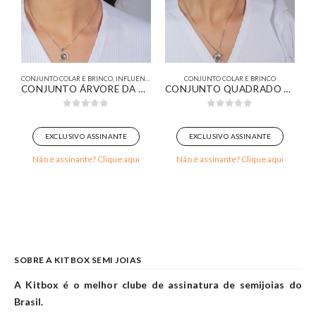
R
CONJUNTO COLAR E BRINCO
,
INFLUENCER
CONJUNTO COLAR E BRINCO
C
VEJADO BANHADO EM OURO 18K
CONJUNTO ÁRVORE DA VIDA CRAVEJADO BANHADO EM OURO BRANCO
CONJUNTO QUADRADO COM LOSANGO CRAVEJADO BANHADO EM OURO BRANCO
0
out of 5
0
out of 5
EXCLUSIVO ASSINANTE
EXCLUSIVO ASSINANTE
Não é assinante? Clique aqui
Não é assinante? Clique aqui
SOBRE A KITBOX SEMI JOIAS
A Kitbox é o melhor clube de assinatura de semijoias do
Brasil.