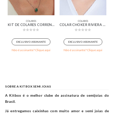
COLARES
COLARES
A BANHADO EM OURO 18K
KIT DE COLARES CORRENTE GRUMET E VENEZIANA COM PINGENTE GOTA VERDE BANHADO EM OURO BRANCO
COLAR CHOKER RIVIERA COM ZIRCÔNIAS CRISTAL BANHADO EM OURO BRANCO
0
out of 5
0
out of 5
EXCLUSIVO ASSINANTE
EXCLUSIVO ASSINANTE
Não é assinante? Clique aqui
Não é assinante? Clique aqui
SOBRE A KITBOX SEMI JOIAS
A Kitbox é o melhor clube de assinatura de semijoias do
Brasil.
Já entregamos caixinhas com muito amor e semi joias de