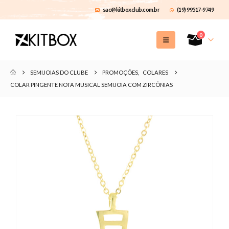
sac@kitboxclub.com.br
(19) 99517-9749
0
SEMIJOIAS DO CLUBE
PROMOÇÕES
,
COLARES
COLAR PINGENTE NOTA MUSICAL SEMIJOIA COM ZIRCÔNIAS