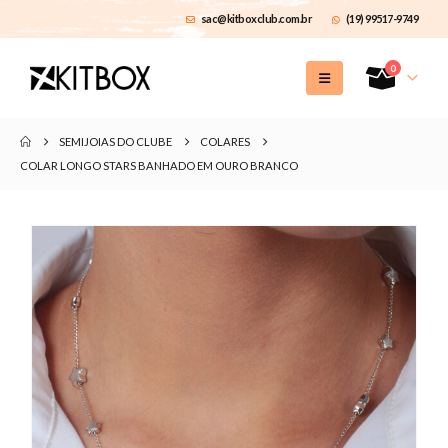
sac@kitboxclub.com.br
(19) 99517-9749
0
SEMIJOIAS DO CLUBE
COLARES
COLAR LONGO STARS BANHADO EM OURO BRANCO