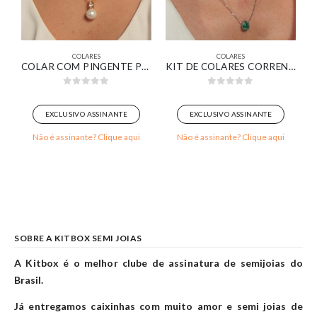
COLARES
COLARES
MARROM BANHADO EM OURO 18K
COLAR COM PINGENTE PÉROLA COM CONTRA ARGOLA CRAVEJADA BANHADA EM OURO 18K
KIT DE COLARES CORRENTE GRUMET E VENEZIANA COM PINGENTE GOTA VERDE BANHADO EM OURO BRANCO
0
out of 5
0
out of 5
EXCLUSIVO ASSINANTE
EXCLUSIVO ASSINANTE
Não é assinante? Clique aqui
Não é assinante? Clique aqui
SOBRE A KITBOX SEMI JOIAS
A Kitbox é o melhor clube de assinatura de semijoias do
Brasil.
Já entregamos caixinhas com muito amor e semi joias de