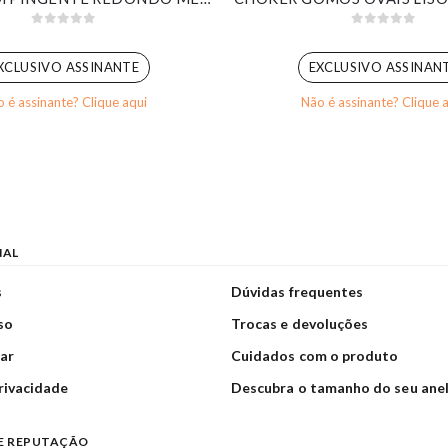
0
out of 5
0
out of 5
XCLUSIVO ASSINANTE
EXCLUSIVO ASSINAN
 é assinante? Clique aqui
Não é assinante? Clique 
NAL
s
Dúvidas frequentes
so
Trocas e devoluções
ar
Cuidados com o produto
privacidade
Descubra o tamanho do seu ane
E REPUTAÇÃO