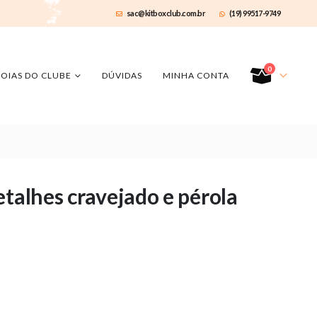
sac@kitboxclub.com.br
(19) 99517-9749
0
JOIAS DO CLUBE
DÚVIDAS
MINHA CONTA
etalhes cravejado e pérola