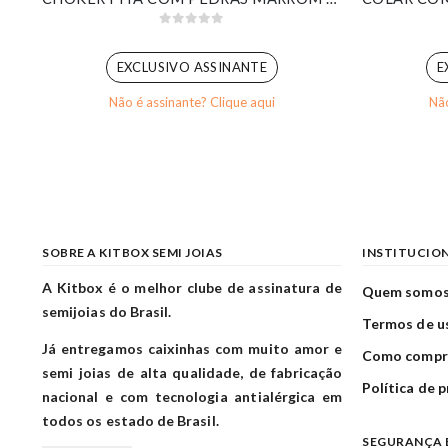
0
out of 5
EXCLUSIVO ASSINANTE
E
Não é assinante? Clique aqui
Não
SOBRE A KITBOX SEMI JOIAS
INSTITUCIO
A Kitbox é o melhor clube de assinatura de
Quem somo
semijoias do Brasil.
Termos de u
Já entregamos caixinhas com muito amor e
Como compr
semi joias de alta qualidade, de fabricação
Política de 
nacional e com tecnologia antialérgica em
todos os estado de Brasil.
SEGURANÇA 