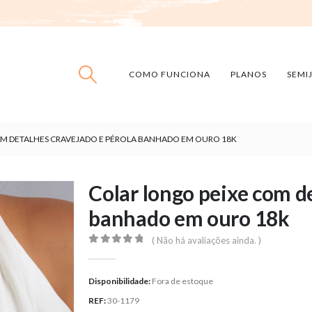
COMO FUNCIONA
PLANOS
SEMI
M DETALHES CRAVEJADO E PÉROLA BANHADO EM OURO 18K
Colar longo peixe com d
banhado em ouro 18k
( Não há avaliações ainda. )
0
out of 5
Disponibilidade:
Fora de estoque
REF:
30-1179