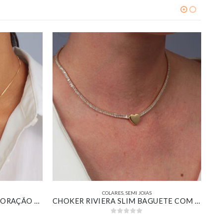
COLARES
,
SEMI JOIAS
COLAR COM PINGENTE DE CORAÇÃO MADREPÉROLA DETALHES CRAVEJADO BANHADO EM OURO 18K
CHOKER RIVIERA SLIM BAGUETE COM PINGENTE DE CORAÇÃO LISO BANHADO EM OURO 18K
0
out of 5