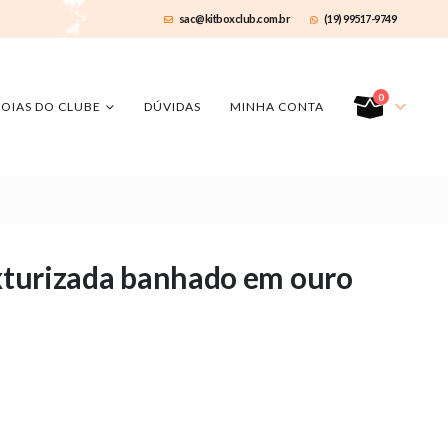
sac@kitboxclub.com.br
(19) 99517-9749
0
JOIAS DO CLUBE
DÚVIDAS
MINHA CONTA
exturizada banhado em ouro