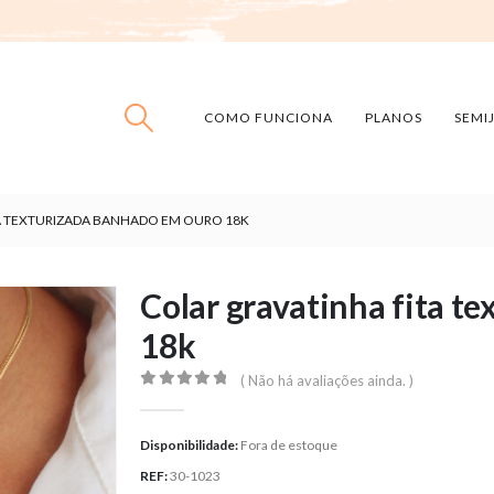
COMO FUNCIONA
PLANOS
SEMI
A TEXTURIZADA BANHADO EM OURO 18K
Colar gravatinha fita t
18k
( Não há avaliações ainda. )
0
out of 5
Disponibilidade:
Fora de estoque
REF:
30-1023