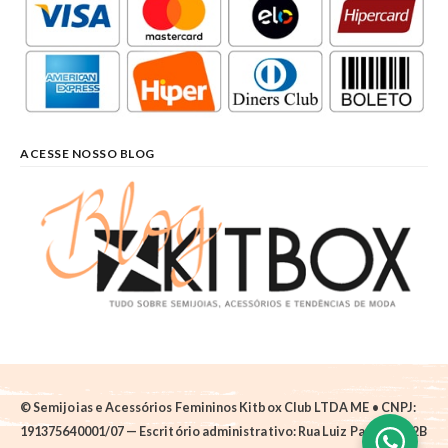
ACESSE NOSSO BLOG
© Semijoias e Acessórios Femininos Kitbox Club LTDA ME • CNPJ:
191375640001/07 — Escritório administrativo: Rua Luiz Pantano, 62B