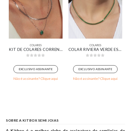
COLARES
COLARES
RO 18K
KIT DE COLARES CORRENTE GRUMET E VENEZIANA COM PINGENTE GOTA VERDE BANHADO EM OURO BRANCO
COLAR RIVIERA VERDE ESMERALDA BANHADA EM OURO 18K
0
out of 5
0
out of 5
EXCLUSIVO ASSINANTE
EXCLUSIVO ASSINANTE
Não é assinante? Clique aqui
Não é assinante? Clique aqui
SOBRE A KITBOX SEMI JOIAS
A Kitbox é o melhor clube de assinatura de semijoias do