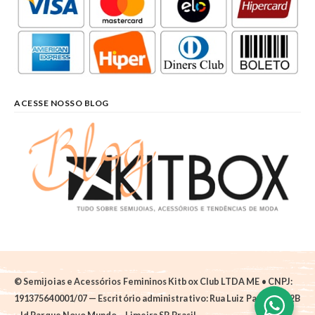
ACESSE NOSSO BLOG
© Semijoias e Acessórios Femininos Kitbox Club LTDA ME • CNPJ:
191375640001/07 — Escritório administrativo: Rua Luiz Pantano, 62B