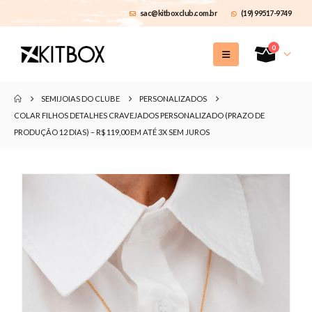
sac@kitboxclub.com.br
(19) 99517-9749
0
SEMIJOIAS DO CLUBE
PERSONALIZADOS
COLAR FILHOS DETALHES CRAVEJADOS PERSONALIZADO (PRAZO DE
PRODUÇÃO 12 DIAS) – R$ 119,00 EM ATÉ 3X SEM JUROS