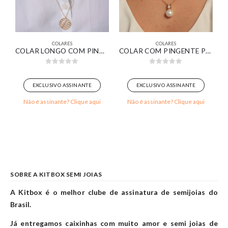
COLARES
COLARES
DO ZIRCÔNIA ESMERALDA BANHADA EM OURO 18K
COLAR LONGO COM PINGENTE REDONDO FIOS LISOS E CRAVEJADOS BANHADO EM OURO 18K
COLAR COM PINGENTE PÉROLA COM CONTRA ARGOLA CRAVEJADA BANHADA EM OURO 18K
0
out of 5
0
out of 5
EXCLUSIVO ASSINANTE
EXCLUSIVO ASSINANTE
Não é assinante? Clique aqui
Não é assinante? Clique aqui
SOBRE A KITBOX SEMI JOIAS
A Kitbox é o melhor clube de assinatura de semijoias do
Brasil.
Já entregamos caixinhas com muito amor e semi joias de